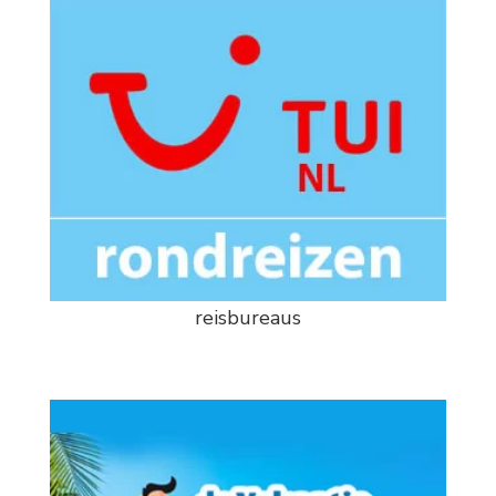
reisbureaus