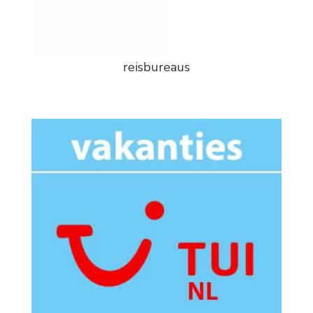
reisbureaus