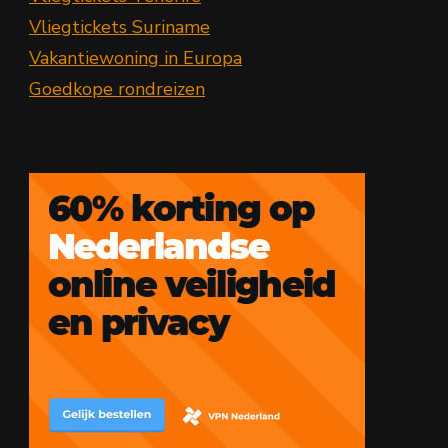
Vliegtickets Suriname
Vakantiewoning in Europa
Goedkope rondreizen