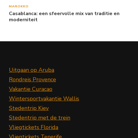
MAROKKO
Casablanca: een sfeervolle mix van traditie en
moderniteit
Uitgaan op Aruba
Rondreis Provence
Vakantie Curacao
Wintersportvakantie Wallis
Stedentrip Kiev
Stedentrip met de trein
Vliegtickets Florida
Vliegtickets Tenerife