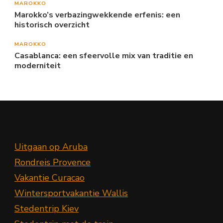
MAROKKO
Marokko’s verbazingwekkende erfenis: een
historisch overzicht
MAROKKO
Casablanca: een sfeervolle mix van traditie en
moderniteit
Uitgaan op Aruba
Rondreis Provence
Vakantie Curacao
Wintersportvakantie Wallis
Stedentrip Kiev