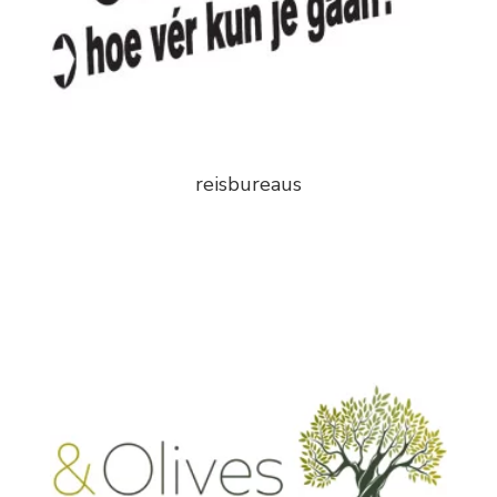
reisbureaus