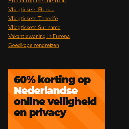
Stedentrip met de trein
Vliegtickets Florida
Vliegtickets Tenerife
Vliegtickets Suriname
Vakantiewoning in Europa
Goedkope rondreizen