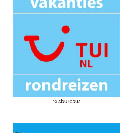
reisbureaus