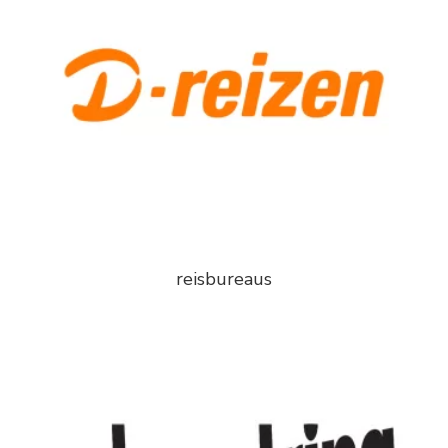
reisbureaus