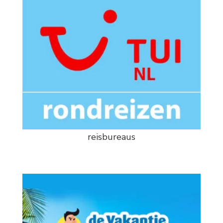
reisbureaus