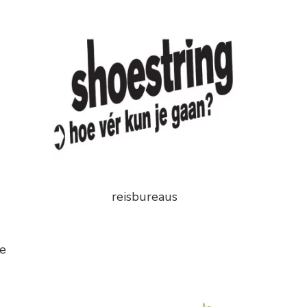
reisbureaus
e