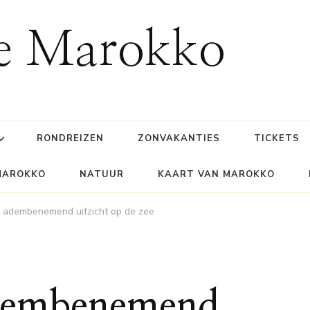
ie Marokko
RONDREIZEN
ZONVAKANTIES
TICKETS
MAROKKO
NATUUR
KAART VAN MAROKKO
 adembenemend uitzicht op de zee
adembenemend