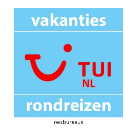
reisbureaus