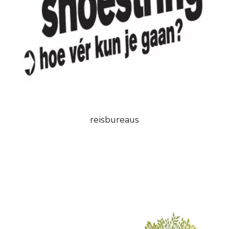
reisbureaus