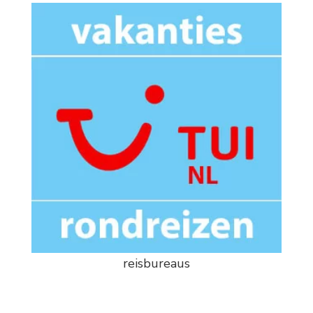
reisbureaus