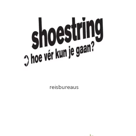
reisbureaus