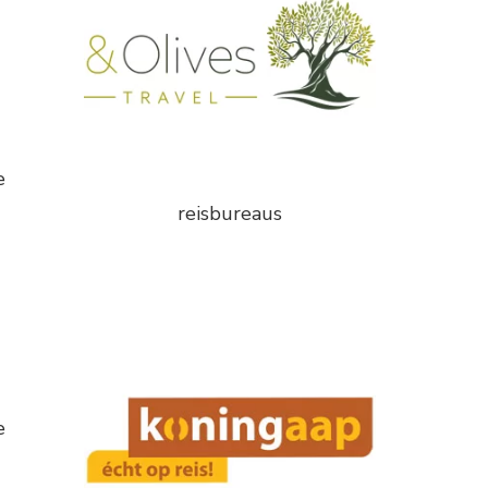
e
reisbureaus
e