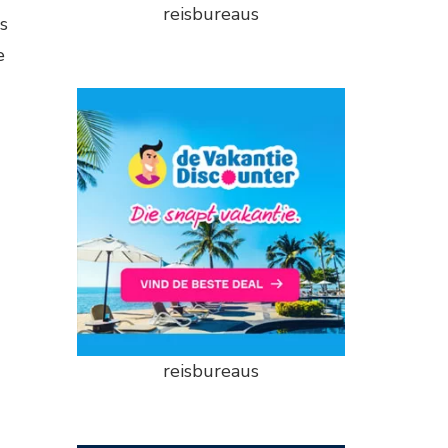
reisbureaus
s
e
reisbureaus