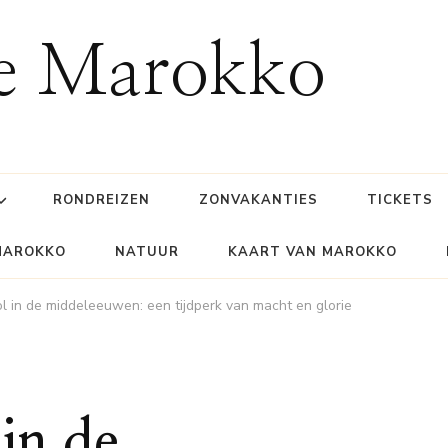
ie Marokko
RONDREIZEN
ZONVAKANTIES
TICKETS
MAROKKO
NATUUR
KAART VAN MAROKKO
ol in de middeleeuwen: een tijdperk van macht en glorie
in de