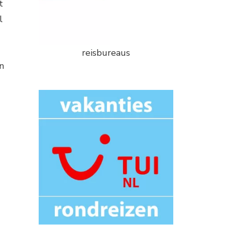
t
l
reisbureaus
n