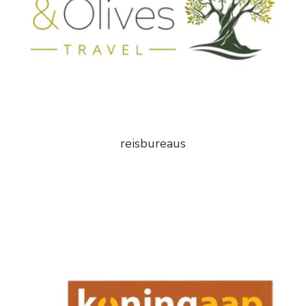
reisbureaus