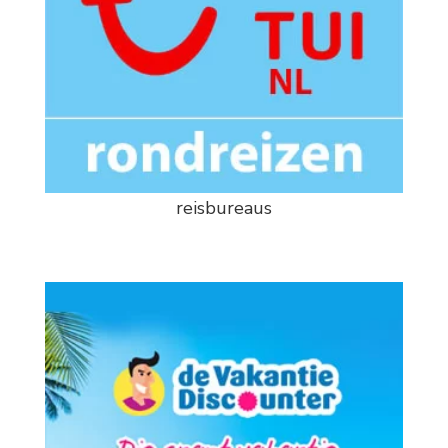
reisbureaus