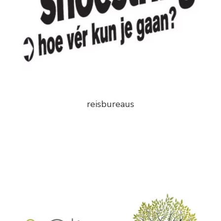
reisbureaus