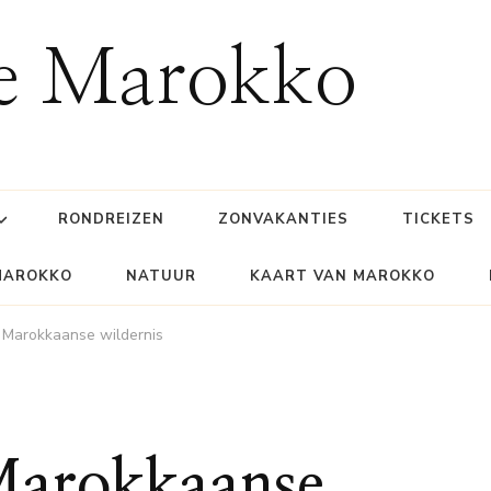
ie Marokko
RONDREIZEN
ZONVAKANTIES
TICKETS
MAROKKO
NATUUR
KAART VAN MAROKKO
e Marokkaanse wildernis
 Marokkaanse