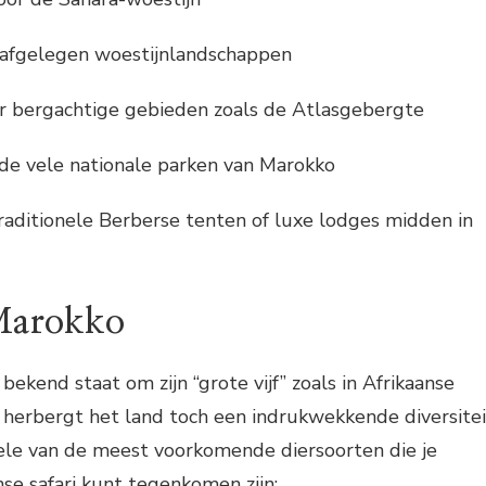
r afgelegen woestijnlandschappen
r bergachtige gebieden zoals de Atlasgebergte
de vele nationale parken van Marokko
raditionele Berberse tenten of luxe lodges midden in
 Marokko
ekend staat om zijn “grote vijf” zoals in Afrikaanse
 herbergt het land toch een indrukwekkende diversitei
kele van de meest voorkomende diersoorten die je
se safari kunt tegenkomen zijn: