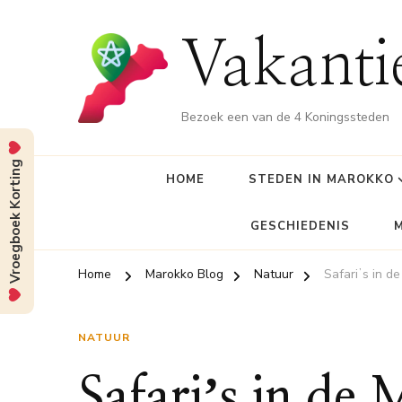
Vakant
Bezoek een van de 4 Koningssteden
Vroegboek Korting
HOME
STEDEN IN MAROKKO
GESCHIEDENIS
Home
Marokko Blog
Natuur
Safariʼs in d
NATUUR
Safariʼs in de