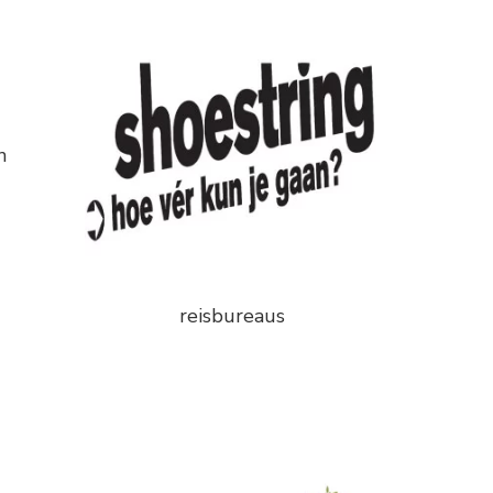
n
reisbureaus