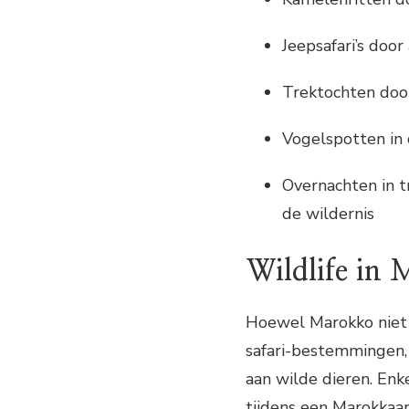
Jeepsafari’s doo
Trektochten doo
Vogelspotten in 
Overnachten in t
de wildernis
Wildlife in
Hoewel Marokko niet b
safari-bestemmingen,
aan wilde dieren. En
tijdens een Marokkaan