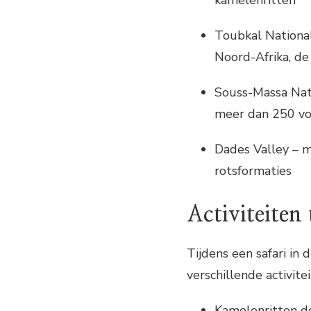
kamelenritten
Toubkal National
Noord-Afrika, d
Souss-Massa Nati
meer dan 250 vo
Dades Valley – m
rotsformaties
Activiteiten
Tijdens een safari in
verschillende activite
Kamelenritten d