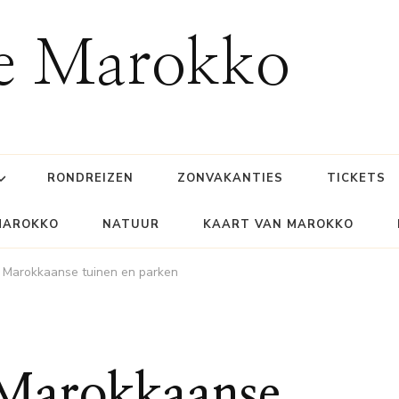
ie Marokko
RONDREIZEN
ZONVAKANTIES
TICKETS
MAROKKO
NATUUR
KAART VAN MAROKKO
 Marokkaanse tuinen en parken
 Marokkaanse