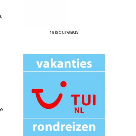
,
reisbureaus
ve