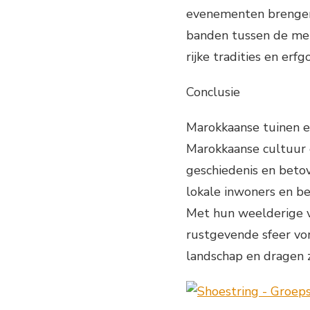
evenementen brengen
banden tussen de men
rijke tradities en erf
Conclusie
Marokkaanse tuinen en
Marokkaanse cultuur 
geschiedenis en betov
lokale inwoners en be
Met hun weelderige v
rustgevende sfeer vo
landschap en dragen z