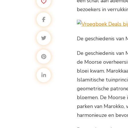
een schat aan adembe
bezoekers in verrukki
De geschiedenis van 
De geschiedenis van M
de Moorse overheersin
bloei kwam. Marokkaan
Islamitische tuinpri
geometrische patronen
bloemen. De Moorse in
parken van Marokko, w
harmonieuze en bevor