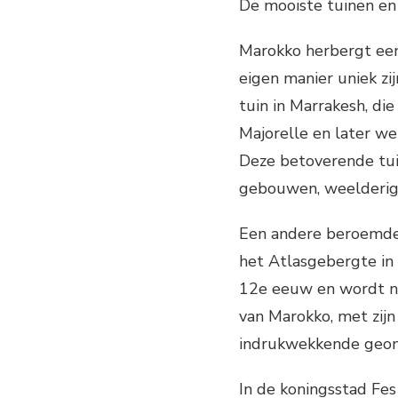
De mooiste tuinen en
Marokko herbergt een
eigen manier uniek zij
tuin in Marrakesh, d
Majorelle en later w
Deze betoverende tuin
gebouwen, weelderige
Een andere beroemde 
het Atlasgebergte in 
12e eeuw en wordt n
van Marokko, met zij
indrukwekkende geom
In de koningsstad Fes 