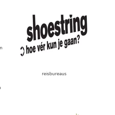
an
reisbureaus
n