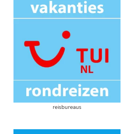
reisbureaus