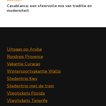
MAROKKO
Casablanca: een sfeervolle mix van traditie en
moderniteit
Uitgaan op Aruba
Rondreis Provence
Vakantie Curacao
Wintersportvakantie Wallis
Stedentrip Kiev
Stedentrip met de trein
Vliegtickets Florida
Vliegtickets Tenerife