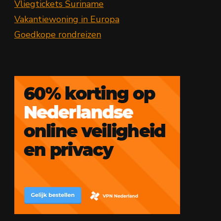
Vliegtickets Suriname
Vakantiewoning in Europa
Goedkope rondreizen