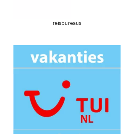
reisbureaus