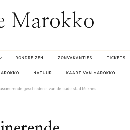
ie Marokko
RONDREIZEN
ZONVAKANTIES
TICKETS
MAROKKO
NATUUR
KAART VAN MAROKKO
ascinerende geschiedenis van de oude stad Meknes
inerende