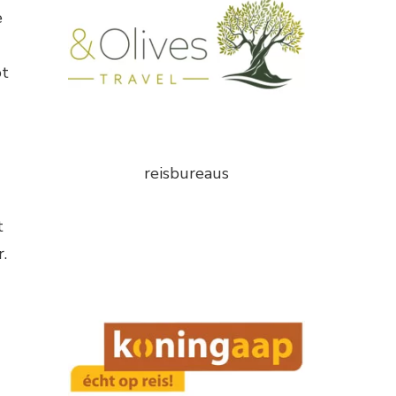
e
ot
reisbureaus
t
.