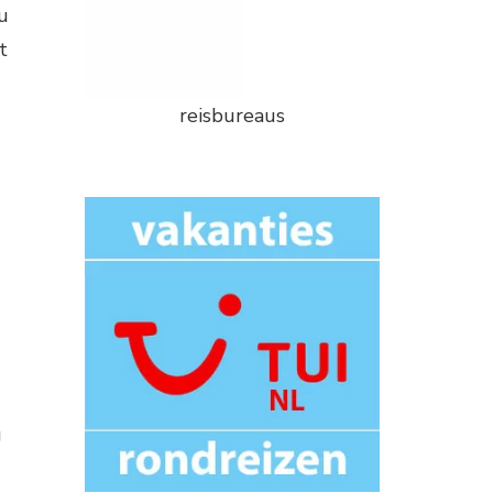
u
t
reisbureaus
g