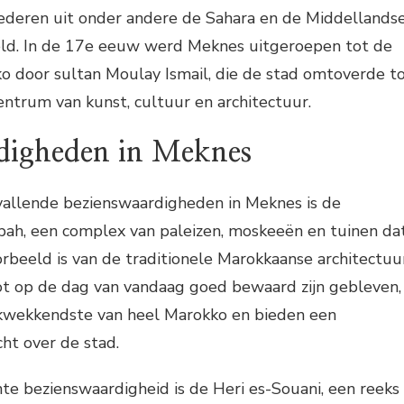
ederen uit onder andere de Sahara en de Middellands
ld. In de 17e eeuw werd Meknes uitgeroepen tot de
o door sultan Moulay Ismail, die de stad omtoverde t
ntrum van kunst, cultuur en architectuur.
digheden in Meknes
allende bezienswaardigheden in Meknes is de
sbah, een complex van paleizen, moskeeën en tuinen da
beeld is van de traditionele Marokkaanse architectuur
ot op de dag van vandaag goed bewaard zijn gebleven,
kwekkendste van heel Marokko en bieden een
t over de stad.
te bezienswaardigheid is de Heri es-Souani, een reeks