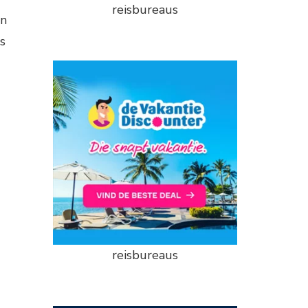
reisbureaus
en
s
reisbureaus