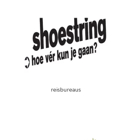
reisbureaus