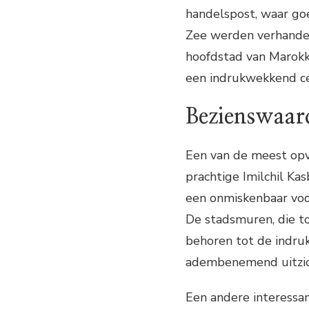
handelspost, waar go
Zee werden verhande
hoofdstad van Marokk
een indrukwekkend ce
Bezienswaar
Een van de meest opv
prachtige Imilchil Ka
een onmiskenbaar voor
De stadsmuren, die t
behoren tot de indru
adembenemend uitzich
Een andere interessan