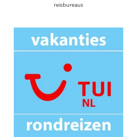
reisbureaus