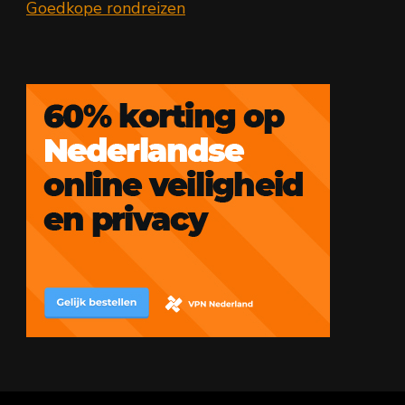
Goedkope rondreizen