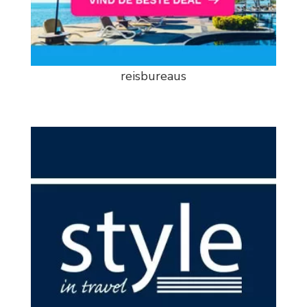
reisbureaus