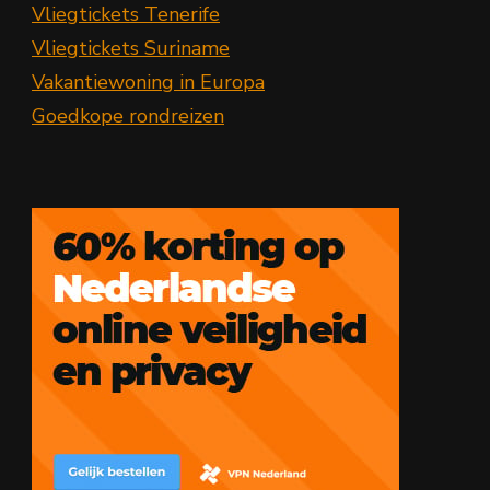
Vliegtickets Tenerife
Vliegtickets Suriname
Vakantiewoning in Europa
Goedkope rondreizen