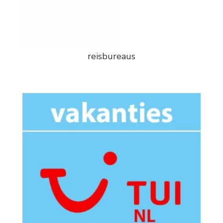
reisbureaus