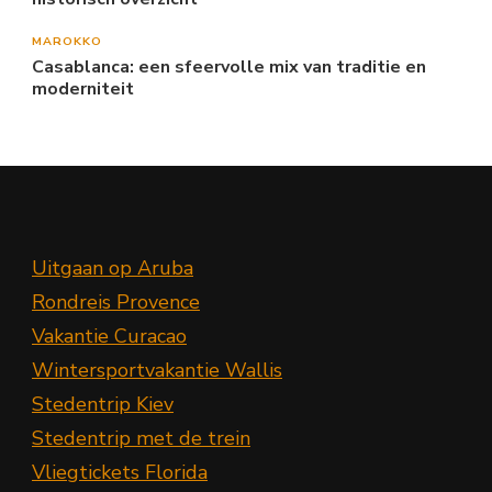
MAROKKO
Casablanca: een sfeervolle mix van traditie en
moderniteit
Uitgaan op Aruba
Rondreis Provence
Vakantie Curacao
Wintersportvakantie Wallis
Stedentrip Kiev
Stedentrip met de trein
Vliegtickets Florida