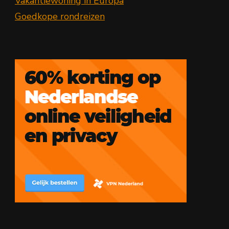
Vakantiewoning in Europa
Goedkope rondreizen