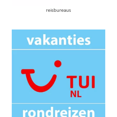
reisbureaus