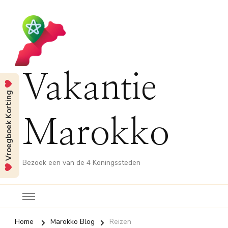
Vakantie
Vroegboek Korting
Marokko
Bezoek een van de 4 Koningssteden
Home
Marokko Blog
Reizen