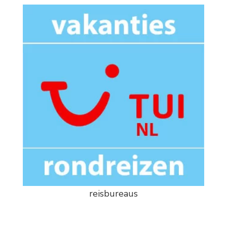
reisbureaus