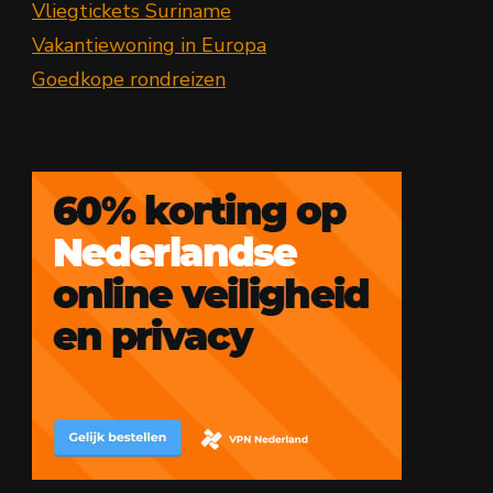
Vliegtickets Suriname
Vakantiewoning in Europa
Goedkope rondreizen