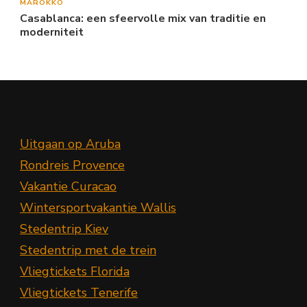
MAROKKO
Casablanca: een sfeervolle mix van traditie en
moderniteit
Uitgaan op Aruba
Rondreis Provence
Vakantie Curacao
Wintersportvakantie Wallis
Stedentrip Kiev
Stedentrip met de trein
Vliegtickets Florida
Vliegtickets Tenerife