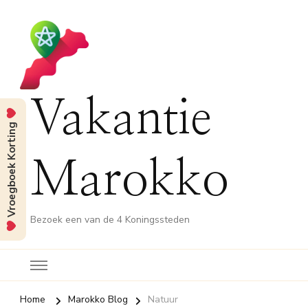
Vakantie
Vroegboek Korting
Marokko
Bezoek een van de 4 Koningssteden
Home
Marokko Blog
Natuur