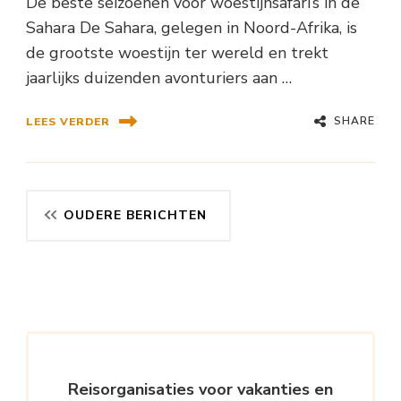
De beste seizoenen voor woestijnsafari’s in de
Sahara De Sahara, gelegen in Noord-Afrika, is
de grootste woestijn ter wereld en trekt
jaarlijks duizenden avonturiers aan …
SHARE
LEES VERDER
Berichtennavigatie
OUDERE BERICHTEN
Reisorganisaties voor vakanties en