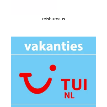
reisbureaus