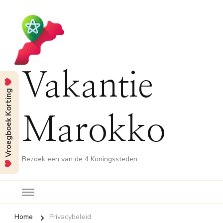
Vakantie
Vroegboek Korting
Marokko
Bezoek een van de 4 Koningssteden
Home
Privacybeleid