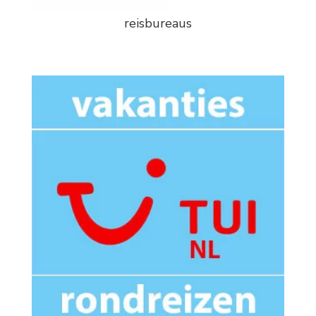
reisbureaus