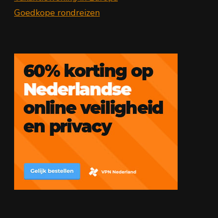
Goedkope rondreizen