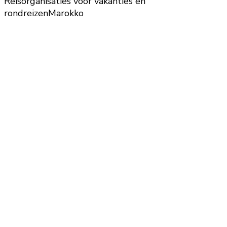
Reisorganisaties voor vakanties en
rondreizen
Marokko