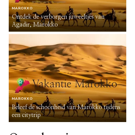
MAROKKO
M
Ontdek de verborgen juweeltjes van
On
Agadir, Marokko
A
MAROKKO
M
s
Beleef de schoonheid van Marokko tijdens
Be
een citytrip
ee