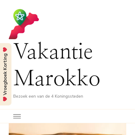
Vakantie
Vroegboek Korting
Marokko
Bezoek een van de 4 Koningssteden