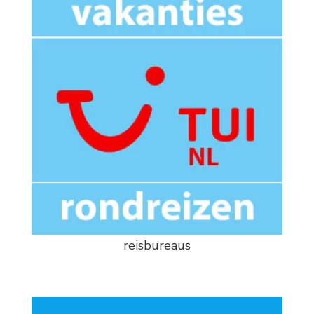
reisbureaus