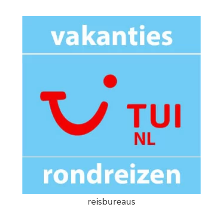
reisbureaus