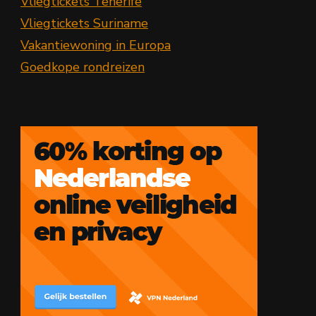
Vliegtickets Tenerife
Vliegtickets Suriname
Vakantiewoning in Europa
Goedkope rondreizen