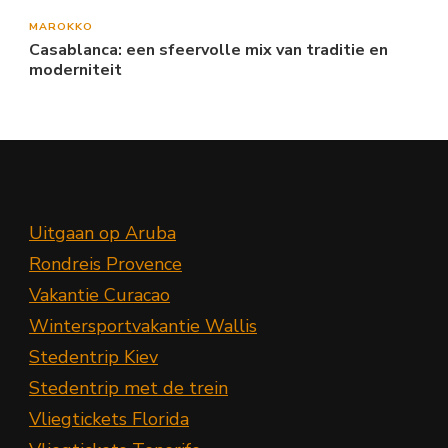
MAROKKO
Casablanca: een sfeervolle mix van traditie en
moderniteit
Uitgaan op Aruba
Rondreis Provence
Vakantie Curacao
Wintersportvakantie Wallis
Stedentrip Kiev
Stedentrip met de trein
Vliegtickets Florida