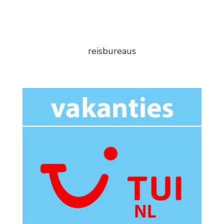
reisbureaus