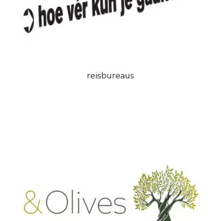
reisbureaus