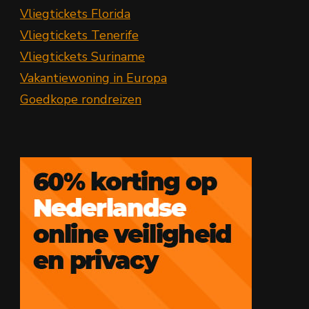
Vliegtickets Florida
Vliegtickets Tenerife
Vliegtickets Suriname
Vakantiewoning in Europa
Goedkope rondreizen