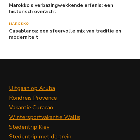
Marokko’s verbazingwekkende erfenis: een
historisch overzicht
MAROKKO
Casablanca: een sfeervolle mix van traditie en
moderniteit
Uitgaan op Aruba
Rondreis Provence
Vakantie Curacao
Wintersportvakantie Wallis
Stedentrip Kiev
Stedentrip met de trein