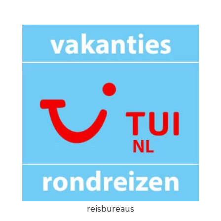
reisbureaus