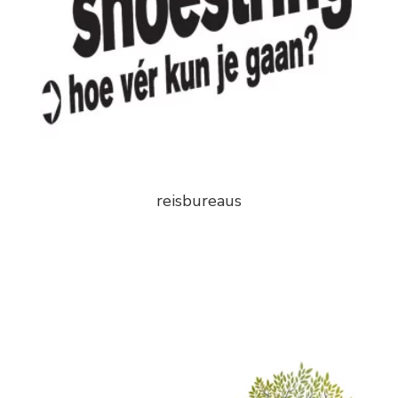
reisbureaus