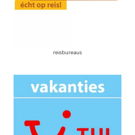
reisbureaus