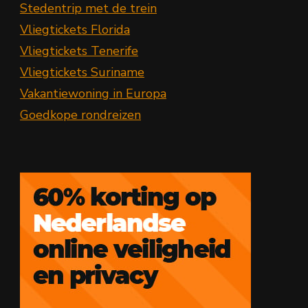
Stedentrip met de trein
Vliegtickets Florida
Vliegtickets Tenerife
Vliegtickets Suriname
Vakantiewoning in Europa
Goedkope rondreizen