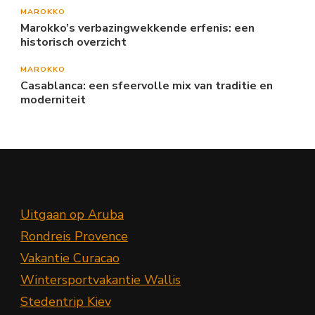
MAROKKO
Marokko’s verbazingwekkende erfenis: een
historisch overzicht
MAROKKO
Casablanca: een sfeervolle mix van traditie en
moderniteit
Uitgaan op Aruba
Rondreis Provence
Vakantie Curacao
Wintersportvakantie Wallis
Stedentrip Kiev