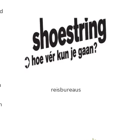
nd
h
reisbureaus
m