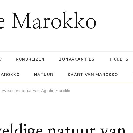
ie Marokko
RONDREIZEN
ZONVAKANTIES
TICKETS
MAROKKO
NATUUR
KAART VAN MAROKKO
eweldige natuur van Agadir, Marokko
eldige natuur van