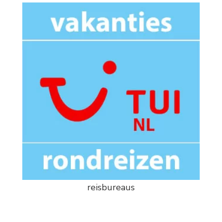
reisbureaus