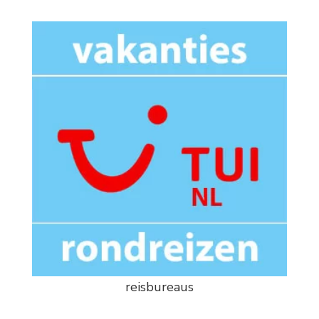
reisbureaus