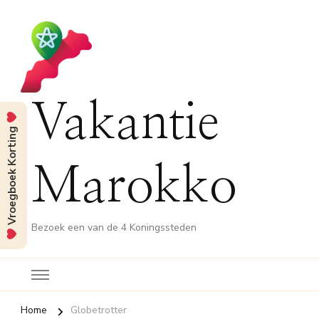
Vakantie
Vroegboek Korting
Marokko
Bezoek een van de 4 Koningssteden
Home
Globetrotter