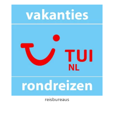
reisbureaus