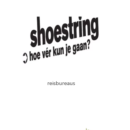
reisbureaus