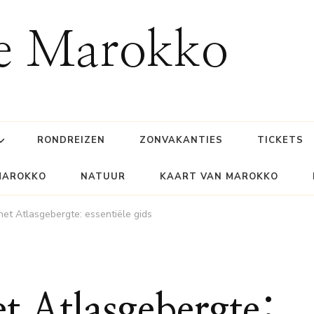
ie Marokko
RONDREIZEN
ZONVAKANTIES
TICKETS
MAROKKO
NATUUR
KAART VAN MAROKKO
et Atlasgebergte: essentiële gids
t Atlasgebergte: