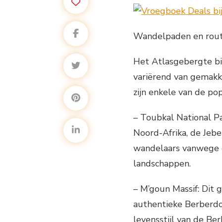
Wandelpaden en rout
Het Atlasgebergte bi
variërend van gemakk
zijn enkele van de po
– Toubkal National Pa
Noord-Afrika, de Jeb
wandelaars vanwege d
landschappen.
– M’goun Massif: Dit g
authentieke Berberdo
levensstijl van de Be