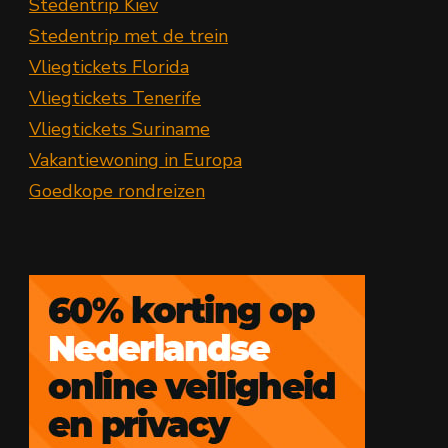
Stedentrip Kiev
Stedentrip met de trein
Vliegtickets Florida
Vliegtickets Tenerife
Vliegtickets Suriname
Vakantiewoning in Europa
Goedkope rondreizen