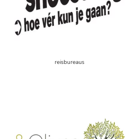
reisbureaus