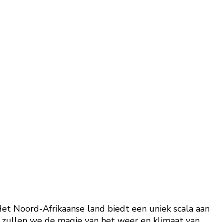
Het Noord-Afrikaanse land biedt een uniek scala aan
l zullen we de magie van het weer en klimaat van