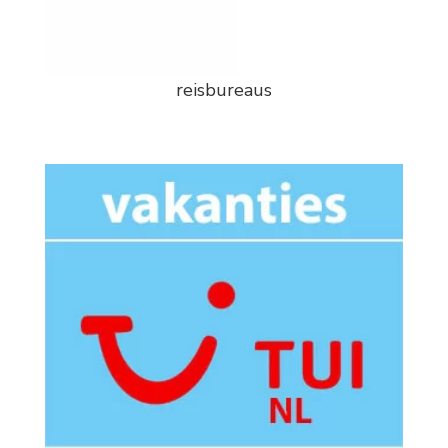
reisbureaus