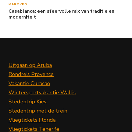
MAROKKO
Casablanca: een sfeervolle mix van traditie en
moderniteit
Uitgaan op Aruba
Rondreis Provence
Vakantie Curacao
Wintersportvakantie Wallis
Stedentrip Kiev
Stedentrip met de trein
Vliegtickets Florida
Vliegtickets Tenerife