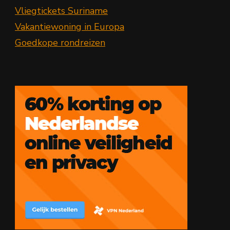
Vliegtickets Suriname
Vakantiewoning in Europa
Goedkope rondreizen