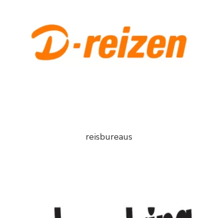
reisbureaus