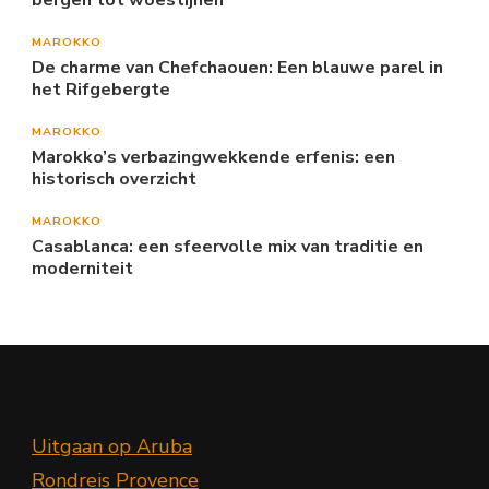
bergen tot woestijnen
MAROKKO
De charme van Chefchaouen: Een blauwe parel in
het Rifgebergte
MAROKKO
Marokko’s verbazingwekkende erfenis: een
historisch overzicht
MAROKKO
Casablanca: een sfeervolle mix van traditie en
moderniteit
Uitgaan op Aruba
Rondreis Provence