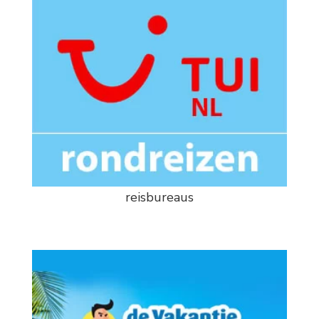
reisbureaus