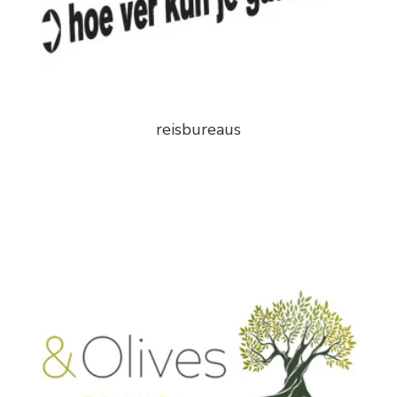
reisbureaus