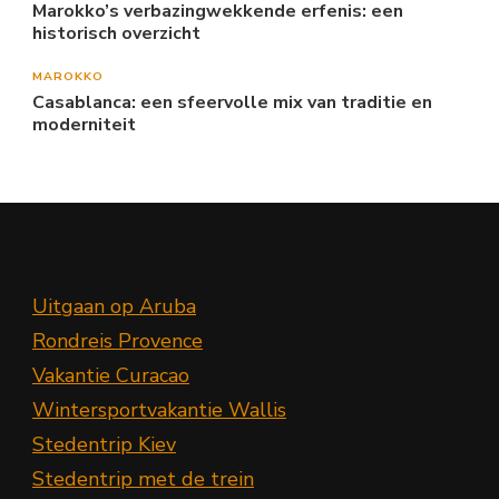
Marokko’s verbazingwekkende erfenis: een
historisch overzicht
MAROKKO
Casablanca: een sfeervolle mix van traditie en
moderniteit
Uitgaan op Aruba
Rondreis Provence
Vakantie Curacao
Wintersportvakantie Wallis
Stedentrip Kiev
Stedentrip met de trein