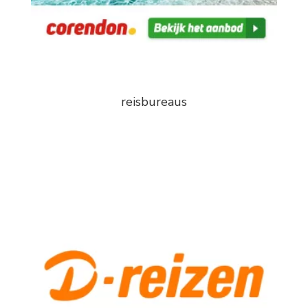
reisbureaus