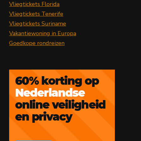
Vliegtickets Florida
Vliegtickets Tenerife
Vliegtickets Suriname
Vakantiewoning in Europa
Goedkope rondreizen