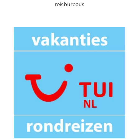
reisbureaus