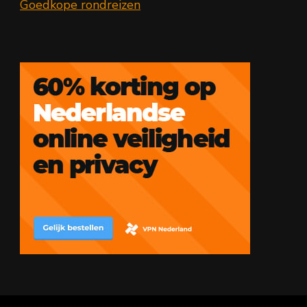
Goedkope rondreizen