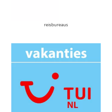
reisbureaus