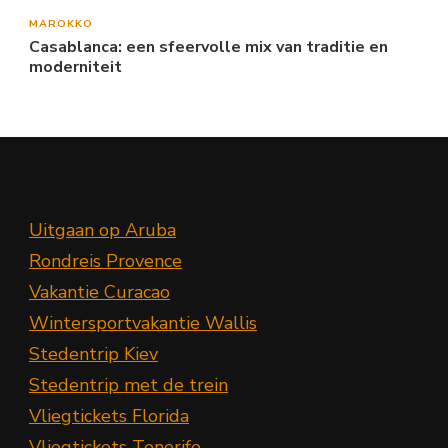
MAROKKO
Casablanca: een sfeervolle mix van traditie en
moderniteit
Uitgaan op Aruba
Rondreis Provence
Vakantie Curacao
Wintersportvakantie Wallis
Stedentrip Kiev
Stedentrip met de trein
Vliegtickets Florida
Vliegtickets Tenerife