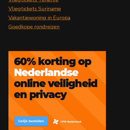
Vliegtickets Suriname
Vakantiewoning in Europa
Goedkope rondreizen