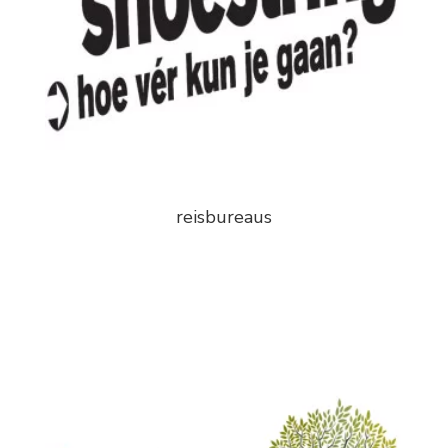
reisbureaus