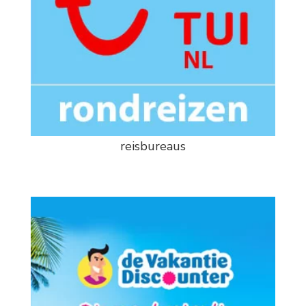
reisbureaus