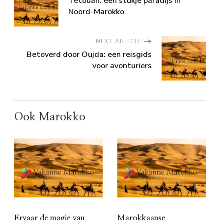
Tétouan: een stukje paradijs in
Noord-Marokko
NEXT ARTICLE
Betoverd door Oujda: een reisgids
voor avonturiers
Ook Marokko
Ervaar de magie van
Marokkaanse