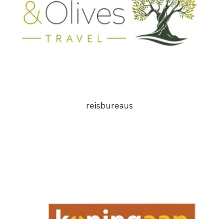
reisbureaus