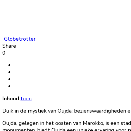
Globetrotter
Share
0
Inhoud
toon
Duik in de mystiek van Oujda: bezienswaardigheden en
Oujda, gelegen in het oosten van Marokko, is een stad
monumenten, biedt Oujda een unieke ervaring voor reiz