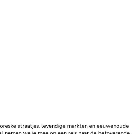
ittoreske straatjes, levendige markten en eeuwenoude
tikel nemen we je mee op een reis naar de betoverende