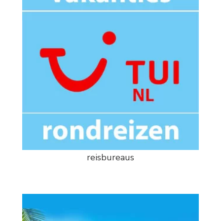
reisbureaus