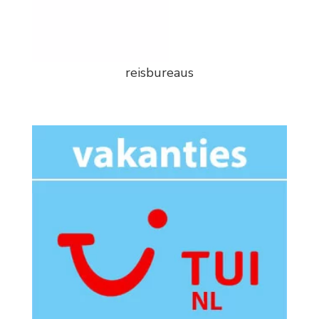
reisbureaus