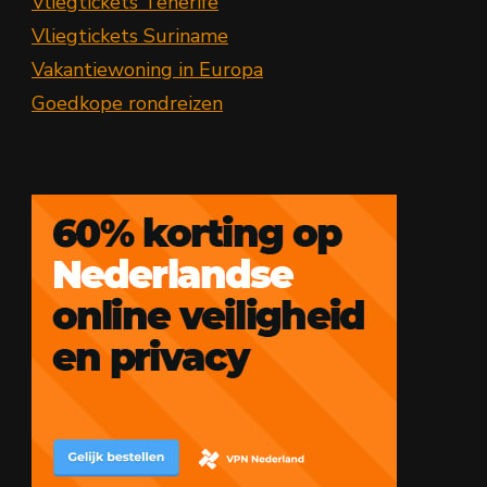
Vliegtickets Tenerife
Vliegtickets Suriname
Vakantiewoning in Europa
Goedkope rondreizen