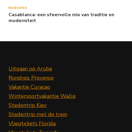
MAROKKO
Casablanca: een sfeervolle mix van traditie en
moderniteit
Uitgaan op Aruba
Rondreis Provence
Vakantie Curacao
Wintersportvakantie Wallis
Stedentrip Kiev
Stedentrip met de trein
Vliegtickets Florida