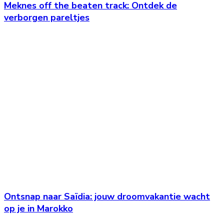
Meknes off the beaten track: Ontdek de
verborgen pareltjes
Ontsnap naar Saïdia: jouw droomvakantie wacht
op je in Marokko