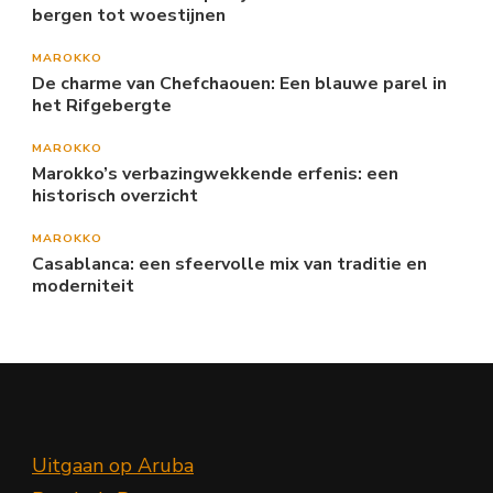
bergen tot woestijnen
MAROKKO
De charme van Chefchaouen: Een blauwe parel in
het Rifgebergte
MAROKKO
Marokko’s verbazingwekkende erfenis: een
historisch overzicht
MAROKKO
Casablanca: een sfeervolle mix van traditie en
moderniteit
Uitgaan op Aruba