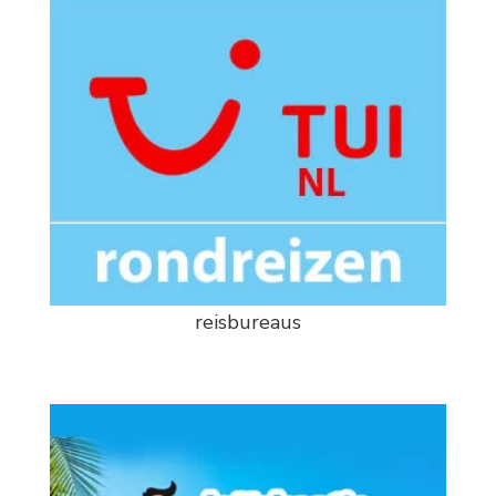
reisbureaus