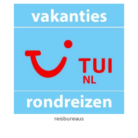
reisbureaus