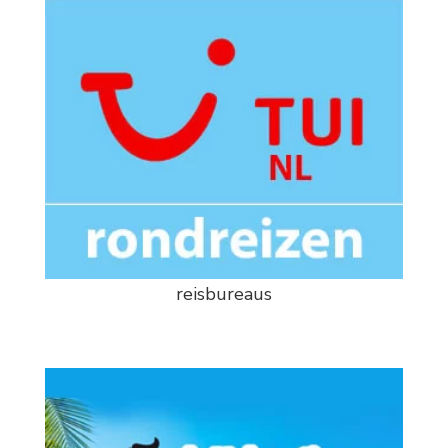
reisbureaus