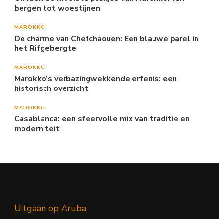
bergen tot woestijnen
MAROKKO
De charme van Chefchaouen: Een blauwe parel in
het Rifgebergte
MAROKKO
Marokko’s verbazingwekkende erfenis: een
historisch overzicht
MAROKKO
Casablanca: een sfeervolle mix van traditie en
moderniteit
Uitgaan op Aruba